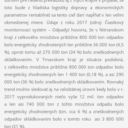
toto bude z hľadiska logistiky dopravy a ekonomických
parametrov rentabilné) sa tento cieľ darí napĺňať v len veľmi
obmedzenej miere. Údaje z roku 2017 (zdroj: Čiastkový
monitorovací systém – Odpady) hovoria, že v Nitrianskom
kraji z celkového množstva približne 800 000 ton odpadov
bolo energeticky zhodnotených len približne 36 000 ton (4,5
%), oproti tomu až 270 000 ton (34 %) bolo zneškodnených
skládkovaním. V Trnavskom kraji je situácia podobná,
z celkového množstva približne 800 000 ton odpadov bolo
energeticky zhodnotených len 1 400 ton (0,18 %), a asi 290
000 ton (36 %) bolo zneškodnených skládkovaním. Rovnaký
trend možno sledovať aj na celoštátnej úrovni kedy bolo v r.
2017 vyprodukovaných niečo vyše 12 mil. ton odpadov
a len asi 740 000 ton z tohto množstva odpadu bolo
energeticky zhodnotených (tzn. cca 6 %) a zneškodnených
odpadov skládkovaním bolo v tomto roku asi 3 800 000
ton (31 %).