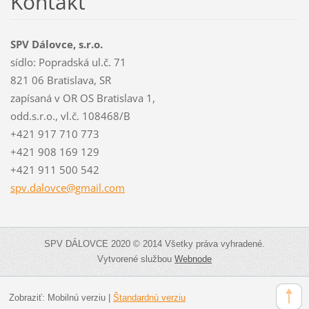
Kontakt
SPV Dálovce, s.r.o.
sídlo: Popradská ul.č. 71
821 06 Bratislava, SR
zapísaná v OR OS Bratislava 1,
odd.s.r.o., vl.č. 108468/B
+421 917 710 773
+421 908 169 129
+421 911 500 542
spv.dalo
vce@gmai
l.com
SPV DÁLOVCE 2020 © 2014 Všetky práva vyhradené.
Vytvorené službou
Webnode
Zobraziť:
Mobilnú verziu
|
Štandardnú verziu