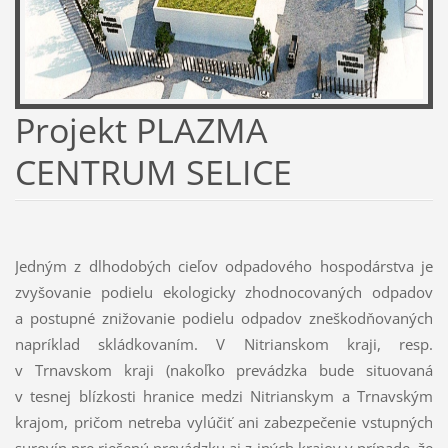
Projekt PLAZMA
CENTRUM SELICE
Jedným z dlhodobých cieľov odpadového hospodárstva je
zvyšovanie podielu ekologicky zhodnocovaných odpadov
a postupné znižovanie podielu odpadov zneškodňovaných
napríklad skládkovaním. V Nitrianskom kraji, resp.
v Trnavskom kraji (nakoľko prevádzka bude situovaná
v tesnej blízkosti hranice medzi Nitrianskym a Trnavským
krajom, pričom netreba vylúčiť ani zabezpečenie vstupných
surovín pre riešenú prevádzku aj z iných krajov v prípade, že