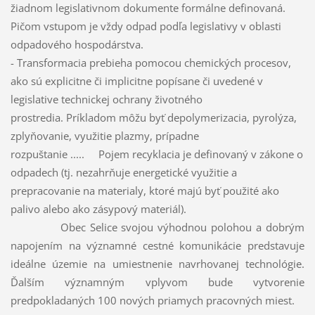
žiadnom legislativnom dokumente formálne definovaná.
Pičom vstupom je vždy odpad podľa legislativy v oblasti
odpadového hospodárstva.
- Transformacia prebieha pomocou chemických procesov,
ako sú explicitne či implicitne popísane či uvedené v
legislative technickej ochrany životného
prostredia. Príkladom môžu byť depolymerizacia, pyrolýza,
zplyňovanie, využitie plazmy, prípadne
rozpuštanie ..... Pojem recyklacia je definovaný v zákone o
odpadech (tj. nezahrňuje energetické využitie a
prepracovanie na materialy, ktoré majú byť použité ako
palivo alebo ako zásypový materiál).
Obec Selice svojou výhodnou polohou a dobrým
napojením na významné cestné komunikácie predstavuje
ideálne územie na umiestnenie navrhovanej technológie.
Ďalším významným vplyvom bude vytvorenie
predpokladaných 100 nových priamych pracovných miest.