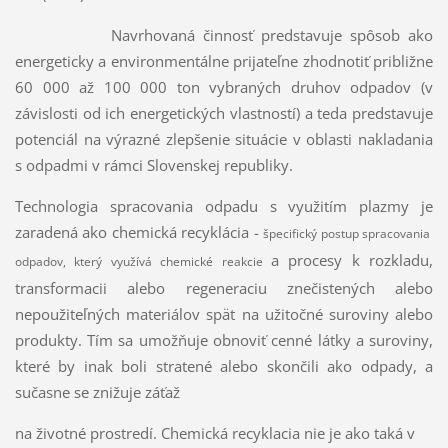
Navrhovaná činnosť predstavuje spôsob ako
energeticky a environmentálne prijateľne zhodnotiť približne
60 000 až 100 000 ton vybraných druhov odpadov (v
závislosti od ich energetických vlastností) a teda predstavuje
potenciál na výrazné zlepšenie situácie v oblasti nakladania
s odpadmi v rámci Slovenskej republiky.
Technologia spracovania odpadu s využitím plazmy je
zaradená ako chemická recyklácia -
špecifický postup spracovania
a procesy k rozkladu,
odpadov, který využívá chemické reakcie
transformacii alebo regeneraciu znečistených alebo
nepoužiteľných materiálov spät na užitočné suroviny alebo
produkty. Tím sa umožňuje obnoviť cenné látky a suroviny,
které by inak boli stratené alebo skončili ako odpady, a
sučasne se znižuje záťaž
na životné prostredí. Chemická recyklacia nie je ako taká v