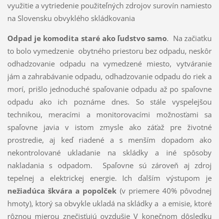
využitie a vytriedenie použiteľných zdrojov surovín namiesto
na Slovensku obvyklého skládkovania
Odpad je komodita staré ako ľudstvo samo
. Na začiatku
to bolo vymedzenie obytného priestoru bez odpadu, neskôr
odhadzovanie odpadu na vymedzené miesto, vytváranie
jám a zahrabávanie odpadu, odhadzovanie odpadu do riek a
morí, prišlo jednoduché spaľovanie odpadu až po spaľovne
odpadu ako ich poznáme dnes. So stále vyspelejšou
technikou, meracími a monitorovacími možnosťami sa
spaľovne javia v istom zmysle ako záťaž pre životné
prostredie, aj keď riadené a s menším dopadom ako
nekontrolované ukladanie na skládky a iné spôsoby
nakladania s odpadom. Spaľovne sú zároveň aj zdroj
tepelnej a elektrickej energie. Ich ďalším výstupom je
nežiadúca škvára a popolček
(v priemere 40% pôvodnej
hmoty), ktorý sa obvykle ukladá na skládky a a emisie, ktoré
rôznou mierou znečisťujú ovzdušie V konečnom dôsledku