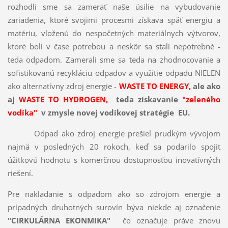
rozhodli sme sa zamerať naše úsilie na vybudovanie
zariadenia, ktoré svojimi procesmi získava späť energiu a
matériu, vloženú do nespočetných materiálnych výtvorov,
ktoré boli v čase potrebou a neskôr sa stali nepotrebné -
teda odpadom. Zamerali sme sa teda na zhodnocovanie a
sofistikovanú recykláciu odpadov a využitie odpadu NIELEN
ako alternatívny zdroj energie -
WASTE TO ENERGY,
ale ako
aj
WASTE TO HYDROGEN,
teda získavanie
"zeleného
vodíka"
v zmysle novej vodíkovej stratégie EU.
Odpad ako zdroj energie prešiel prudkým vývojom
najmä v posledných 20 rokoch, keď sa podarilo spojiť
úžitkovú hodnotu s komerčnou dostupnosťou inovatívných
riešení.
Pre nakladanie s odpadom ako so zdrojom energie a
prípadných druhotných surovín býva niekde aj označenie
"CIRKULÁRNA EKONMIKA"
čo označuje práve znovu