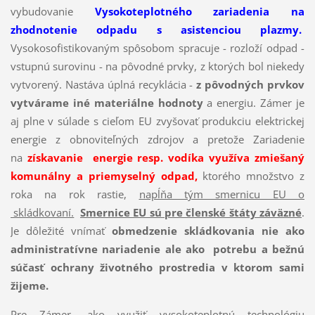
vybudovanie
Vysokoteplotného zariadenia na
zhodnotenie odpadu s asistenciou plazmy.
Vysokosofistikovaným spôsobom spracuje - rozloží odpad -
vstupnú surovinu - na pôvodné prvky, z ktorých bol niekedy
vytvorený. Nastáva úplná recyklácia -
z pôvodných prvkov
vytvárame iné materiálne hodnoty
a energiu. Zámer je
aj plne v súlade s cieľom EU zvyšovať produkciu elektrickej
energie z obnoviteľných zdrojov a pretože Zariadenie
na
získavanie energie resp. vodíka využíva zmiešaný
komunálny a priemyselný odpad,
ktorého množstvo z
roka na rok rastie,
napĺňa tým smernicu EU o
skládkovaní.
Smernice EU sú pre členské štáty záväzné
.
Je dôležité vnímať
obmedzenie skládkovania nie ako
administratívne nariadenie ale ako potrebu a bežnú
súčasť ochrany životného prostredia v ktorom sami
žijeme.
Pre Zámer, ako využiť vysokoteplotnú technológiu