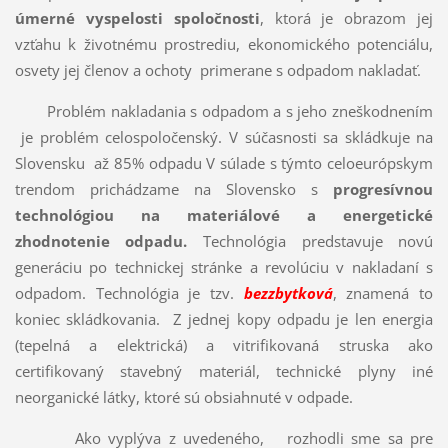
úmerné vyspelosti spoločnosti
, ktorá je obrazom jej
vzťahu k životnému prostrediu, ekonomického potenciálu,
osvety jej členov a ochoty primerane s odpadom nakladať.
Problém nakladania s odpadom a s jeho zneškodnením
je problém celospoločenský. V súčasnosti sa skládkuje na
Slovensku až 85% odpadu V súlade s týmto celoeurópskym
trendom prichádzame na Slovensko s
progresívnou
technológiou na materiálové a energetické
zhodnotenie odpadu.
Technológia predstavuje novú
generáciu po technickej stránke a revolúciu v nakladaní s
odpadom. Technológia je tzv.
bezzbytková
, znamená to
koniec skládkovania. Z jednej kopy odpadu je len energia
(tepelná a elektrická) a vitrifikovaná struska ako
certifikovaný stavebný materiál, technické plyny iné
neorganické látky, ktoré sú obsiahnuté v odpade.
Ako vyplýva z uvedeného, rozhodli sme sa pre