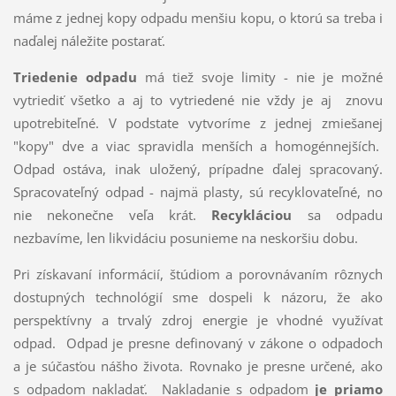
máme z jednej kopy odpadu menšiu kopu, o ktorú sa treba i
naďalej náležite postarať.
Triedenie odpadu
má tiež svoje limity - nie je možné
vytriediť všetko a aj to vytriedené nie vždy je aj znovu
upotrebiteľné. V podstate vytvoríme z jednej zmiešanej
"kopy" dve a viac spravidla menších a homogénnejších.
Odpad ostáva, inak uložený, prípadne ďalej spracovaný.
Spracovateľný odpad - najmä plasty, sú recyklovateľné, no
nie nekonečne veľa krát.
Recykláciou
sa odpadu
nezbavíme, len likvidáciu posunieme na neskoršiu dobu.
Pri získavaní informácií, štúdiom a porovnávaním rôznych
dostupných technológií sme dospeli k názoru, že ako
perspektívny a trvalý zdroj energie je vhodné využívať
odpad. Odpad je presne definovaný v zákone o odpadoch
a je súčasťou nášho života. Rovnako je presne určené, ako
s odpadom nakladať. Nakladanie s odpadom
je priamo